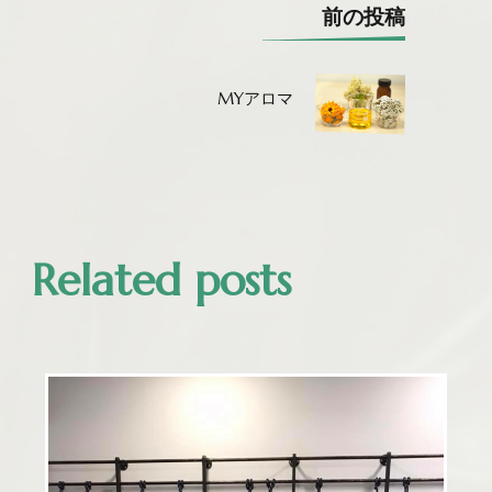
投
前の投稿
稿
ナ
MYアロマ
ビ
ゲ
ー
シ
ョ
ン
Related posts