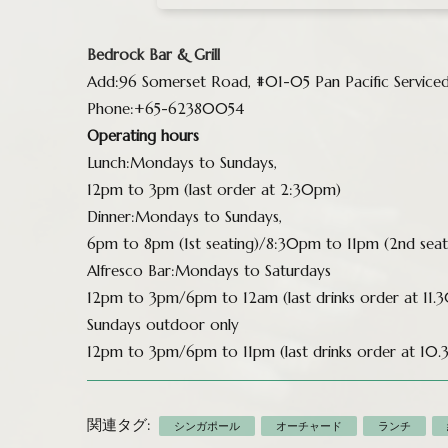
Bedrock Bar & Grill
Add:96 Somerset Road, #01-05 Pan Pacific Serviced
Phone:+65-62380054
Operating hours
Lunch:Mondays to Sundays,
12pm to 3pm (last order at 2:30pm)
Dinner:Mondays to Sundays,
6pm to 8pm (1st seating)/8:30pm to 11pm (2nd seat
Alfresco Bar:Mondays to Saturdays
12pm to 3pm/6pm to 12am (last drinks order at 11.
Sundays outdoor only
12pm to 3pm/6pm to 11pm (last drinks order at 10
関連タグ:
シンガポール
オーチャード
ランチ