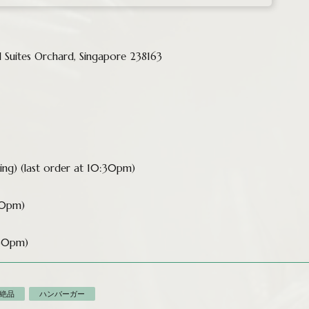
 Suites Orchard, Singapore 238163
ing) (last order at 10:30pm)
30pm)
.30pm)
絶品
ハンバーガー