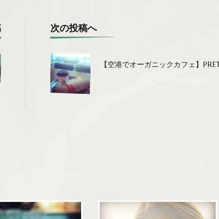
投
稿
次の投稿へ
稿
ナ
【空港でオーガニックカフェ】PRE
ビ
ゲ
ー
シ
ョ
ン