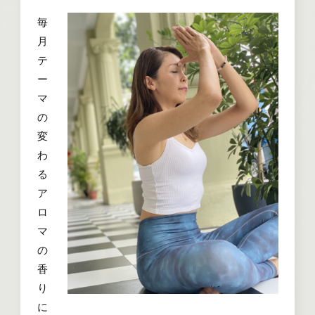
毎
月
テ
ー
マ
の
変
わ
る
ア
ロ
マ
の
香
り
に