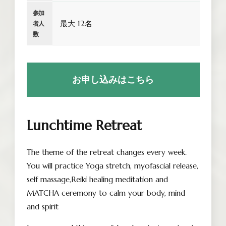
参加
最大 12名
者人
数
お申し込みはこちら
Lunchtime Retreat
The theme of the retreat changes every week.
You will practice Yoga stretch, myofascial release,
self massage,Reiki healing meditation and
MATCHA ceremony to calm your body, mind
and spirit