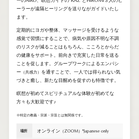
ーのAIKO、瞑想ガイドの KAZ とHIROMI３人のヒ
ーラーが遠隔ヒーリングを送りながガイドいたし
ます。
定期的にヨガや整体、マッサージを受けるような
感覚で習慣にすることで、病気や原因不明な不調
のリスクが減ることはもちろん、こころとからだ
の健康をサポート。前向きで充実した日常を送る
ことを促します。グループワークによるエンパシ
ー
を通すことで、一人では得られない気
（共感力）
づきと癒し、新たな目醒めを促すのも特徴です。
瞑想が初めてスピリチュアルな体験が初めてな
方々も大歓迎です♪
※特定の教義・宗派・宗旨とは無関係です。
オンライン
場所
（ZOOM）*Japanese only