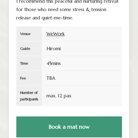
I recommend this peaceful and nurturing retreat
for those who need some stress & tension
release and quiet-me-time.
WeWork
Venue
Hiromi
Guide
45mins
Time
TBA
Fee
Number of
max. 12 pax
participants
Book a mat now