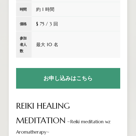
約 1 時間
時間
$ 75 / 3 回
価格
参加
最大 10 名
者人
数
お申し込みはこちら
REIKI HEALING
MEDITATION
~Reiki meditation wz
Aromatherapy~