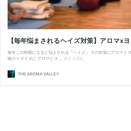
【毎年悩まされるヘイズ対策】アロマx
毎年この時期になると悩まされる『ヘイズ』 その対策にアロマと
【毎
喉のイガイガに アロマとヨ …
続きを読む
年
悩
THE AROMA VALLEY
ま
さ
れ
る
ヘ
イ
ズ
対
策】