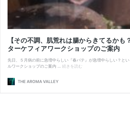
【その不調、肌荒れは腸からきてるかも
ターケフィアワークショップのご案内
先日、５月病の前に急増中らしい『春バテ』が急増中らしい？という
【そ
ルワークショップのご案内 …
続きを読む
の
不
THE AROMA VALLEY
調、
肌
荒
れ
は
腸
か
ら